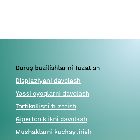
Duruş buzilishlarini tuzatish
Displaziyani davolash
Yassi oyoqlarni davolash
Tortikollisni tuzatish
Gipertoniklikni davolash
Mushaklarni kuchaytirish