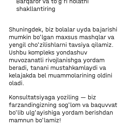
Barqaror va to'g'ri holatni
shakllantiring
Shuningdek, biz bolalar uyda bajarishi
mumkin bo'lgan maxsus mashqlar va
yengil cho'zilishlarni tavsiya qilamiz.
Ushbu kompleks yondashuv
muvozanatli rivojlanishga yordam
beradi, tanani mustahkamlaydi va
kelajakda bel muammolarining oldini
oladi.
Konsultatsiyaga yoziling — biz
farzandingizning sog'lom va baquvvat
bo'lib ulg'ayishiga yordam berishdan
mamnun bo'lamiz!