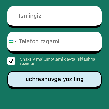
O‘zbekiston
+998
Shaxsiy ma'lumotlarni qayta ishlashga
roziman
uchrashuvga yoziling