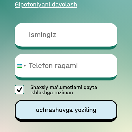
Gipotoniyani davolash
O‘zbekiston
+998
Shaxsiy ma'lumotlarni qayta
ishlashga roziman
uchrashuvga yoziling