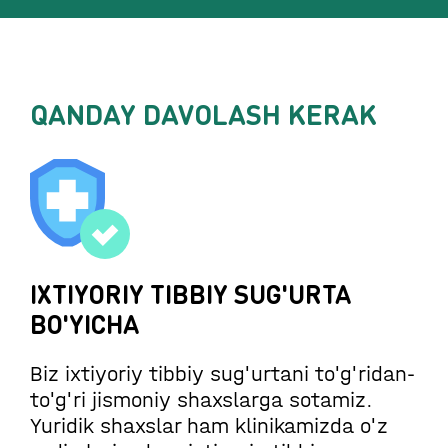
QANDAY DAVOLASH KERAK
IXTIYORIY TIBBIY SUG'URTA
BO'YICHA
Biz ixtiyoriy tibbiy sug'urtani to'g'ridan-
to'g'ri jismoniy shaxslarga sotamiz.
Yuridik shaxslar ham klinikamizda o'z