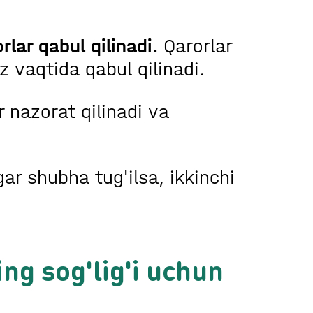
ar qabul qilinadi.
Qarorlar
z vaqtida qabul qilinadi.
 nazorat qilinadi va
ar shubha tug'ilsa, ikkinchi
ing sog'lig'i uchun