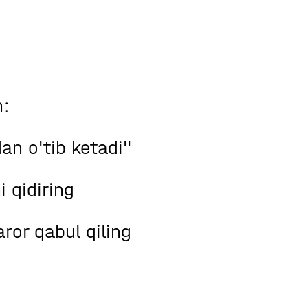
n:
an o'tib ketadi"
i qidiring
ror qabul qiling