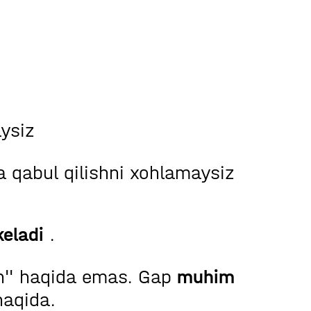
aysiz
na qabul qilishni xohlamaysiz
keladi
.
sh" haqida emas. Gap
muhim
aqida.