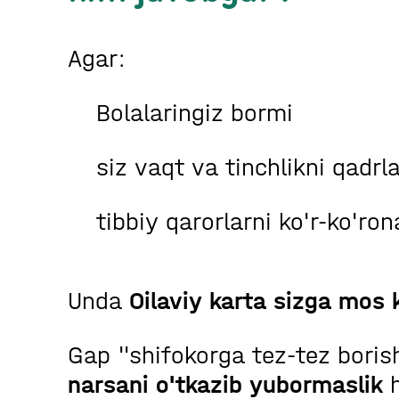
Agar:
Bolalaringiz bormi
siz vaqt va tinchlikni qadrl
tibbiy qarorlarni ko'r-ko'ro
Unda
Oilaviy karta sizga mos 
Gap "shifokorga tez-tez bori
narsani o'tkazib yubormaslik
h