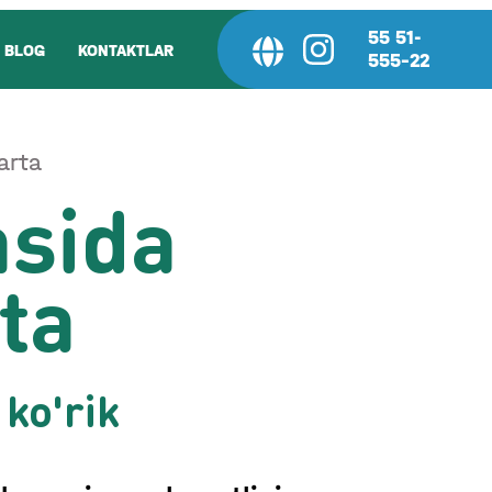
55 51-
BLOG
KONTAKTLAR
555-22
karta
asida
rta
 ko'rik