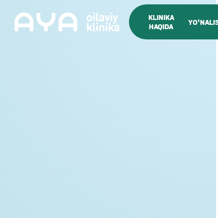
KLINIKA
YO'NALI
HAQIDA