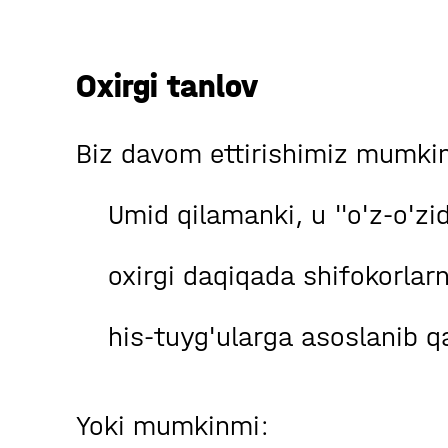
Oxirgi tanlov
Biz davom ettirishimiz mumki
Umid qilamanki, u "o'z-o'zid
oxirgi daqiqada shifokorlarn
his-tuyg'ularga asoslanib qa
Yoki mumkinmi: