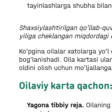
tayinlashlarga shubha bilan
Shaxsiylashtirilgan qo'llab-qu
yiliga cheklangan miqdordagi o
Ko'pgina oilalar xatolarga yo'l
bog'lanishadi. Oila kartasi ula
oldini olish uchun mo'ljallanga
Oilaviy karta qachon
Yagona tibbiy reja.
Oilaning 