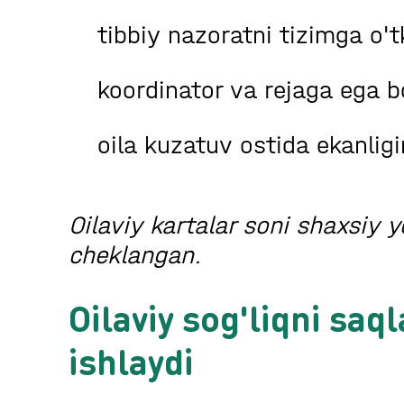
tibbiy nazoratni tizimga o't
koordinator va rejaga ega b
oila kuzatuv ostida ekanligin
Oilaviy kartalar soni shaxsiy 
cheklangan.
Oilaviy sog'liqni saq
ishlaydi