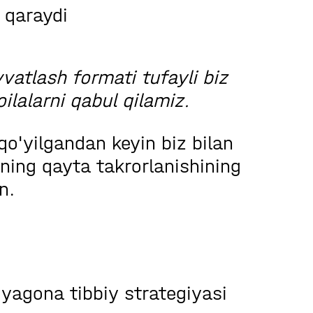
 qaraydi
vvatlash formati tufayli biz
ilalarni qabul qilamiz.
 qo'yilgandan keyin biz bilan
rning qayta takrorlanishining
n.
:
yagona tibbiy strategiyasi