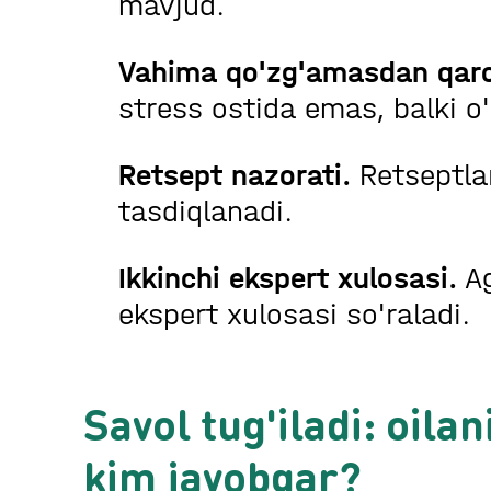
mavjud.
Vahima qo'zg'amasdan qarorl
stress ostida emas, balki o'
Retsept nazorati.
Retseptlar
tasdiqlanadi.
Ikkinchi ekspert xulosasi.
Ag
ekspert xulosasi so'raladi.
Savol tug'iladi: oilan
kim javobgar?