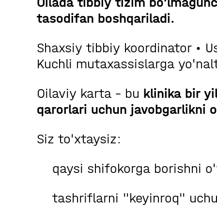
Oilada tibbiy tizim bo'lmagunc
tasodifan boshqariladi.
Shaxsiy tibbiy koordinator • Ust
Kuchli mutaxassislarga yo'nalt
Oilaviy karta - bu
klinika bir y
qarorlari uchun javobgarlikni
Siz to'xtaysiz:
qaysi shifokorga borishni o
tashriflarni "keyinroq" uchu