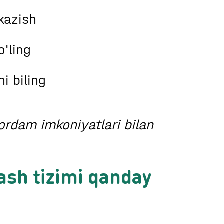
kazish
o'ling
i biling
yordam imkoniyatlari bilan
lash tizimi qanday