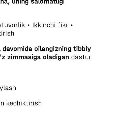
ha, uning salomatligi
uvorlik • Ikkinchi fikr •
irish
il davomida oilangizning tibbiy
 o'z zimmasiga oladigan
dastur.
'ylash
n kechiktirish