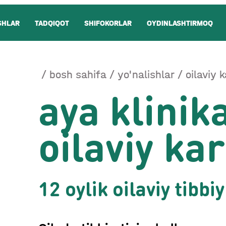
SHLAR
TADQIQOT
SHIFOKORLAR
OYDINLASHTIRMOQ
bosh sahifa
yo'nalishlar
oilaviy 
aya klinik
oilaviy ka
12 oylik oilaviy tibbiy