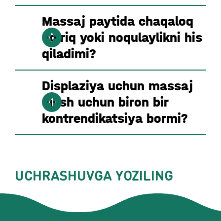
Massaj paytida chaqaloq
og'riq yoki noqulaylikni his
qiladimi?
Displaziya uchun massaj
qilish uchun biron bir
kontrendikatsiya bormi?
UCHRASHUVGA YOZILING