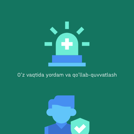
O'z vaqtida yordam va qo'llab-quvvatlash