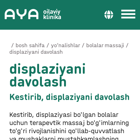
bosh sahifa
yo'nalishlar
bolalar massaji
displaziyani davolash
displaziyani
davolash
Kestirib, displaziyani davolash
Kestirib, displaziyasi bo'lgan bolalar
uchun terapevtik massaj bo'g'imlarning
to'g'ri rivojlanishini qo'llab-quvvatlash
va mushaklarni mustahkamlashning