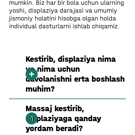
mumkin. Biz har bir bola uchun ularning
yoshi, displaziya darajasi va umumiy
jismoniy holatini hisobga olgan holda
individual dasturlarni ishlab chiqamiz.
Kestirib, displaziya nima
va nima uchun
davolanishni erta boshlash
muhim?
Massaj kestirib,
displaziyaga qanday
yordam beradi?