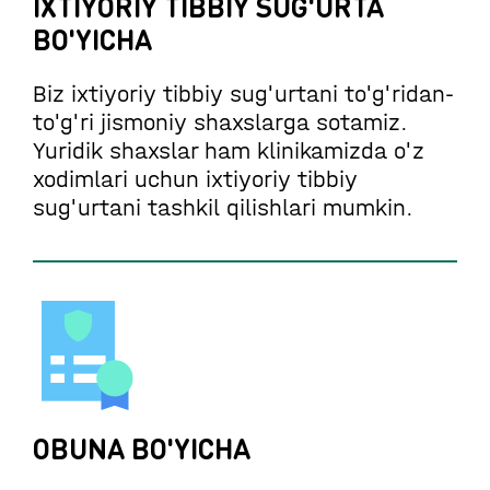
IXTIYORIY TIBBIY SUG'URTA
BO'YICHA
Biz ixtiyoriy tibbiy sug'urtani to'g'ridan-
to'g'ri jismoniy shaxslarga sotamiz.
Yuridik shaxslar ham klinikamizda o'z
xodimlari uchun ixtiyoriy tibbiy
sug'urtani tashkil qilishlari mumkin.
OBUNA BO'YICHA