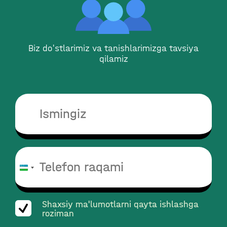
Biz do'stlarimiz va tanishlarimizga tavsiya
qilamiz
O‘zbekiston
+998
Shaxsiy ma'lumotlarni qayta ishlashga
roziman