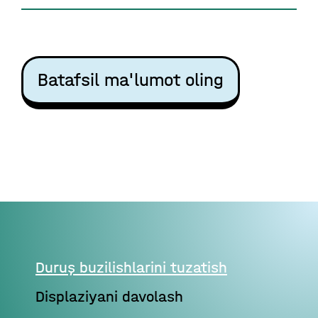
Batafsil ma'lumot oling
Duruş buzilishlarini tuzatish
Displaziyani davolash