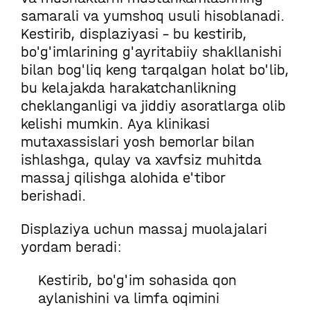
samarali va yumshoq usuli hisoblanadi.
Kestirib, displaziyasi - bu kestirib,
bo'g'imlarining g'ayritabiiy shakllanishi
bilan bog'liq keng tarqalgan holat bo'lib,
bu kelajakda harakatchanlikning
cheklanganligi va jiddiy asoratlarga olib
kelishi mumkin. Aya klinikasi
mutaxassislari yosh bemorlar bilan
ishlashga, qulay va xavfsiz muhitda
massaj qilishga alohida e'tibor
berishadi.
Displaziya uchun massaj muolajalari
yordam beradi:
Kestirib, bo'g'im sohasida qon
aylanishini va limfa oqimini