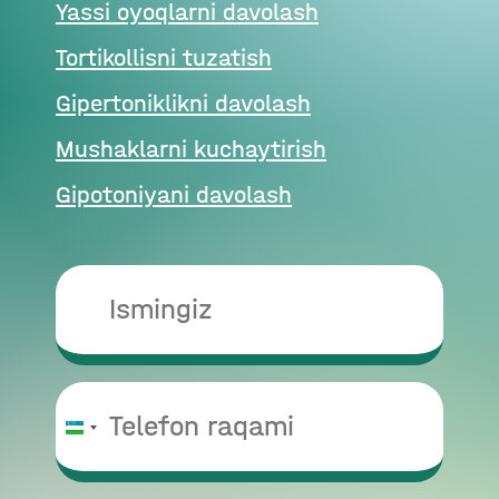
Yassi oyoqlarni davolash
Tortikollisni tuzatish
Gipertoniklikni davolash
Mushaklarni kuchaytirish
Gipotoniyani davolash
O‘zbekiston
+998