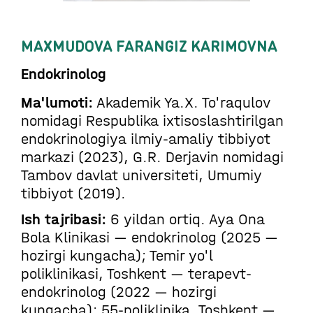
MAXMUDOVA FARANGIZ KARIMOVNA
Endokrinolog
Ma'lumoti:
Akademik Ya.X. To'raqulov
nomidagi Respublika ixtisoslashtirilgan
endokrinologiya ilmiy-amaliy tibbiyot
markazi (2023), G.R. Derjavin nomidagi
Tambov davlat universiteti, Umumiy
tibbiyot (2019).
Ish tajribasi:
6 yildan ortiq. Aya Ona
Bola Klinikasi — endokrinolog (2025 —
hozirgi kungacha); Temir yo'l
poliklinikasi, Toshkent — terapevt-
endokrinolog (2022 — hozirgi
kungacha); 55-poliklinika, Toshkent —