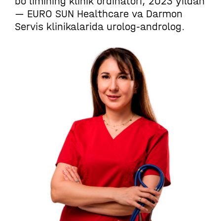
bo'limining klinik ordinatori, 2023 yildan
— EURO SUN Healthcare va Darmon
Servis klinikalarida urolog-androlog.