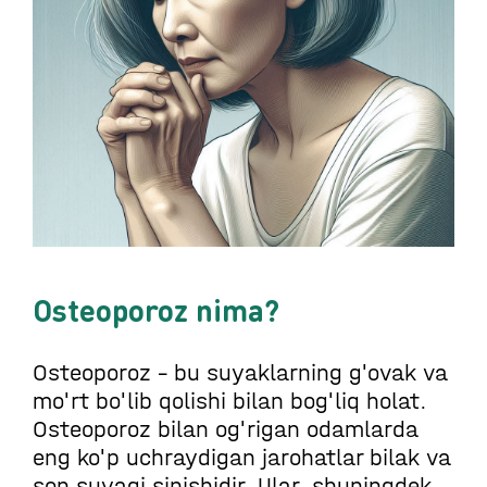
Osteoporoz nima?
Osteoporoz - bu suyaklarning g'ovak va
mo'rt bo'lib qolishi bilan bog'liq holat.
Osteoporoz bilan og'rigan odamlarda
eng ko'p uchraydigan jarohatlar bilak va
son suyagi sinishidir. Ular, shuningdek,