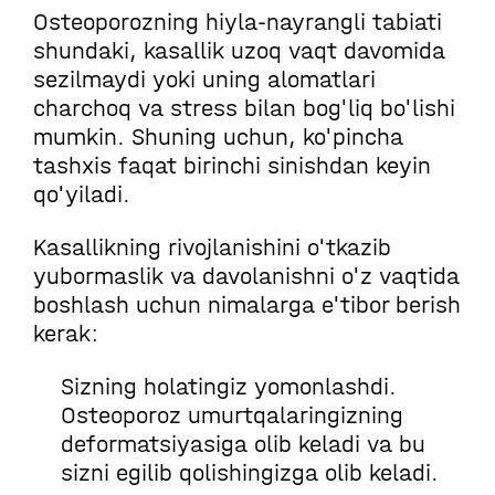
Osteoporozning hiyla-nayrangli tabiati
shundaki, kasallik uzoq vaqt davomida
sezilmaydi yoki uning alomatlari
charchoq va stress bilan bog'liq bo'lishi
mumkin. Shuning uchun, ko'pincha
tashxis faqat birinchi sinishdan keyin
qo'yiladi.
Kasallikning rivojlanishini o'tkazib
yubormaslik va davolanishni o'z vaqtida
boshlash uchun nimalarga e'tibor berish
kerak:
Sizning holatingiz yomonlashdi.
Osteoporoz umurtqalaringizning
deformatsiyasiga olib keladi va bu
sizni egilib qolishingizga olib keladi.