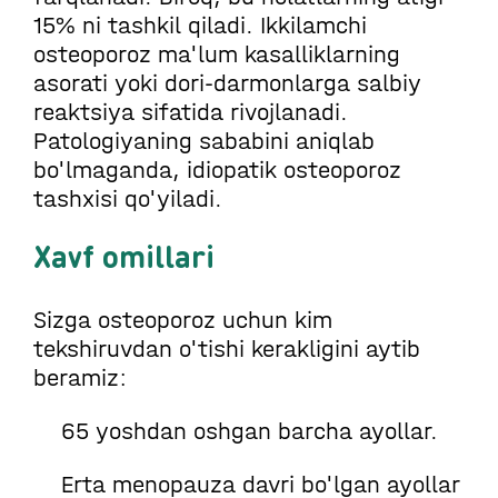
15% ni tashkil qiladi. Ikkilamchi
osteoporoz ma'lum kasalliklarning
asorati yoki dori-darmonlarga salbiy
reaktsiya sifatida rivojlanadi.
Patologiyaning sababini aniqlab
bo'lmaganda, idiopatik osteoporoz
tashxisi qo'yiladi.
Xavf omillari
Sizga osteoporoz uchun kim
tekshiruvdan o'tishi kerakligini aytib
beramiz:
65 yoshdan oshgan barcha ayollar.
Erta menopauza davri bo'lgan ayollar