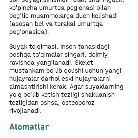
ko'pincha umurtqa pog'onasi bilan
bog'liq muammolarga duch kelishadi
(asosan bel va torakal umurtqa
pog'onasida).
Suyak to'qimasi, inson tanasidagi
boshqa to'qimalar singari, doimiy
ravishda yangilanadi. Skelet
mustahkam bo'lib qolishi uchun yangi
hujayralar darhol eski hujayralarni
almashtirishi kerak. Agar suyaklarning
yo'q bo'lib ketish tezligi shakllanish
tezligidan oshsa, osteoporoz
rivojlanadi.
Alomatlar