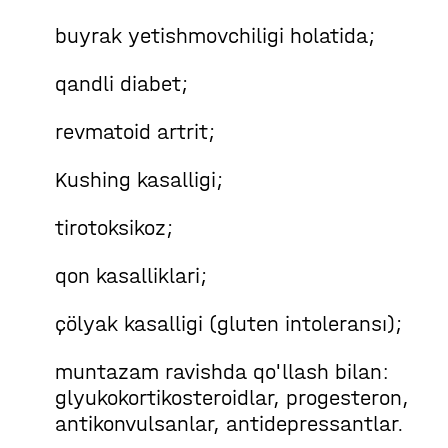
buyrak yetishmovchiligi holatida;
qandli diabet;
revmatoid artrit;
Kushing kasalligi;
tirotoksikoz;
qon kasalliklari;
çölyak kasalligi (gluten intoleransı);
muntazam ravishda qo'llash bilan:
glyukokortikosteroidlar, progesteron,
antikonvulsanlar, antidepressantlar.