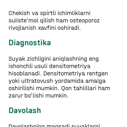
Chekish va spirtli ichimliklarni
suiiste'mol qilish ham osteoporoz
rivojlanish xavfini oshiradi.
Diagnostika
Suyak zichligini aniqlashning eng
ishonchli usuli densitometriya
hisoblanadi. Densitometriya rentgen
yoki ultratovush yordamida amalga
oshirilishi mumkin. Qon tahlillari ham
zarur bo'lishi mumkin.
Davolash
Davolashning maqsadi suyaklarni