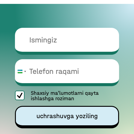
O‘zbekiston
+998
Shaxsiy ma'lumotlarni qayta
ishlashga roziman
uchrashuvga yoziling