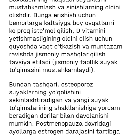
mustahkamlash va sinishlarning oldini
olishdir. Bunga erishish uchun
bemorlarga kaltsiyga boy ovqatlarni
ko'proq iste'mol qilish, D vitamini
yetishmasligining oldini olish uchun
quyoshda vaqt o'tkazish va muntazam
ravishda jismoniy mashqlar qilish
tavsiya etiladi (jismoniy faollik suyak
to'qimasini mustahkamlaydi).
Bundan tashqari, osteoporoz
suyaklarning yo'qolishini
sekinlashtiradigan va yangi suyak
to'qimalarining shakllanishiga yordam
beradigan dorilar bilan davolanishi
mumkin. Postmenopauza davridagi
ayollarga estrogen darajasini tartibga