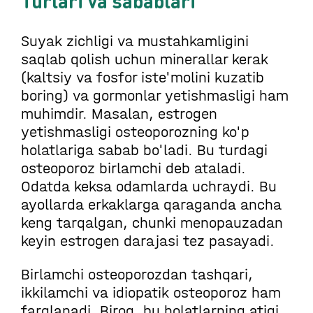
Turlari va sabablari
Suyak zichligi va mustahkamligini
saqlab qolish uchun minerallar kerak
(kaltsiy va fosfor iste'molini kuzatib
boring) va gormonlar yetishmasligi ham
muhimdir. Masalan, estrogen
yetishmasligi osteoporozning ko'p
holatlariga sabab bo'ladi. Bu turdagi
osteoporoz birlamchi deb ataladi.
Odatda keksa odamlarda uchraydi. Bu
ayollarda erkaklarga qaraganda ancha
keng tarqalgan, chunki menopauzadan
keyin estrogen darajasi tez pasayadi.
Birlamchi osteoporozdan tashqari,
ikkilamchi va idiopatik osteoporoz ham
farqlanadi. Biroq, bu holatlarning atigi