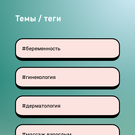
Темы / теги
#беременность
#гинекология
#дерматология
#массаж взрослым