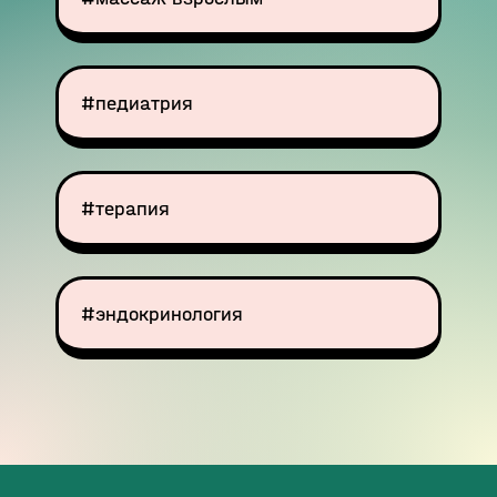
#педиатрия
#терапия
#эндокринология