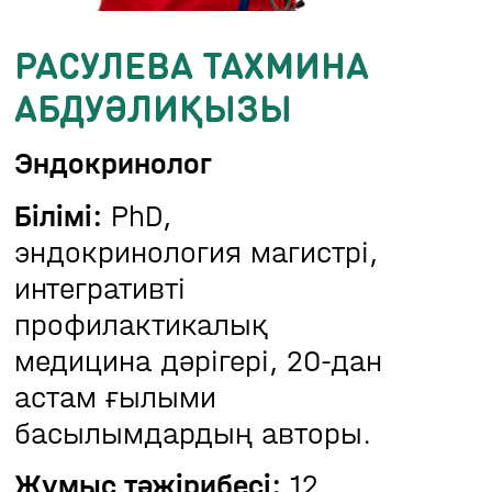
РАСУЛЕВА ТАХМИНА
АБДУӘЛИҚЫЗЫ
Эндокринолог
Білімі:
PhD,
эндокринология магистрі,
интегративті
профилактикалық
медицина дәрігері, 20-дан
астам ғылыми
басылымдардың авторы.
Жұмыс тәжірибесі:
12