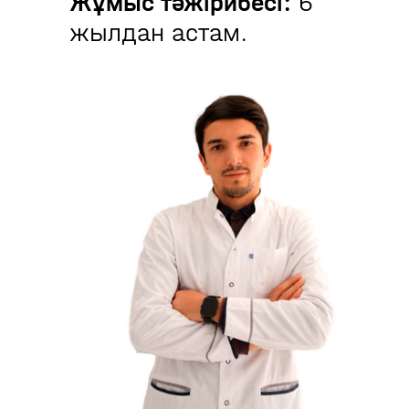
Жұмыс тәжірибесі:
6
жылдан астам.