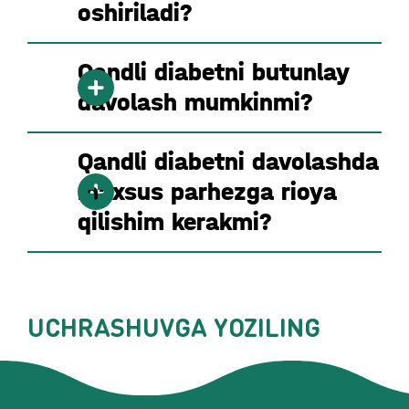
oshiriladi?
Qandli diabetni butunlay
davolash mumkinmi?
Qandli diabetni davolashda
maxsus parhezga rioya
qilishim kerakmi?
UCHRASHUVGA YOZILING