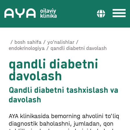
bosh sahifa
yo'nalishlar
endokrinologiya
qandli diabetni davolash
qandli diabetni
davolash
Qandli diabetni tashxislash va
davolash
AYA klinikasida bemorning ahvolini to'liq
diagnostik baholashni, jumladan, qon