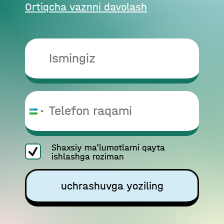
Ortiqcha vaznni davolash
O‘zbekiston
+998
Shaxsiy ma'lumotlarni qayta
ishlashga roziman
uchrashuvga yoziling