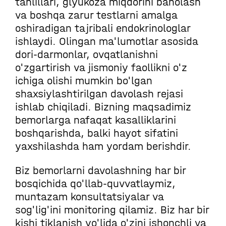
tahlillari, glyukoza miqdorini baholash
va boshqa zarur testlarni amalga
oshiradigan tajribali endokrinologlar
ishlaydi. Olingan ma'lumotlar asosida
dori-darmonlar, ovqatlanishni
o'zgartirish va jismoniy faollikni o'z
ichiga olishi mumkin bo'lgan
shaxsiylashtirilgan davolash rejasi
ishlab chiqiladi. Bizning maqsadimiz
bemorlarga nafaqat kasalliklarini
boshqarishda, balki hayot sifatini
yaxshilashda ham yordam berishdir.
Biz bemorlarni davolashning har bir
bosqichida qo'llab-quvvatlaymiz,
muntazam konsultatsiyalar va
sog'lig'ini monitoring qilamiz. Biz har bir
kishi tiklanish yo'lida o'zini ishonchli va