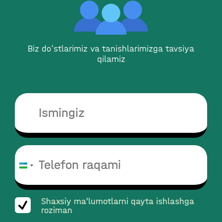
Biz do'stlarimiz va tanishlarimizga tavsiya
qilamiz
O‘zbekiston
+998
Shaxsiy ma'lumotlarni qayta ishlashga
roziman