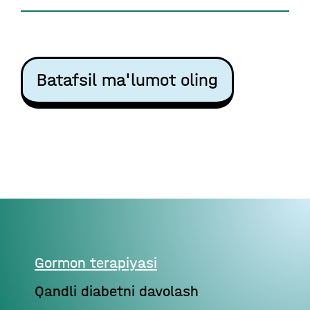
Batafsil ma'lumot oling
Gormon terapiyasi
Qandli diabetni davolash