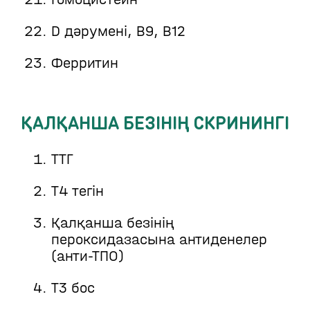
D дәрумені, B9, B12
Ферритин
ҚАЛҚАНША БЕЗІНІҢ СКРИНИНГІ
ТТГ
Т4 тегін
Қалқанша безінің
пероксидазасына антиденелер
(анти-ТПО)
Т3 бос