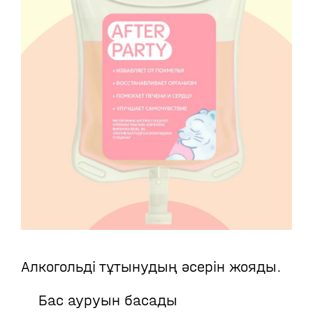
Алкогольді тұтынудың әсерін жояды.
Бас ауруын басады