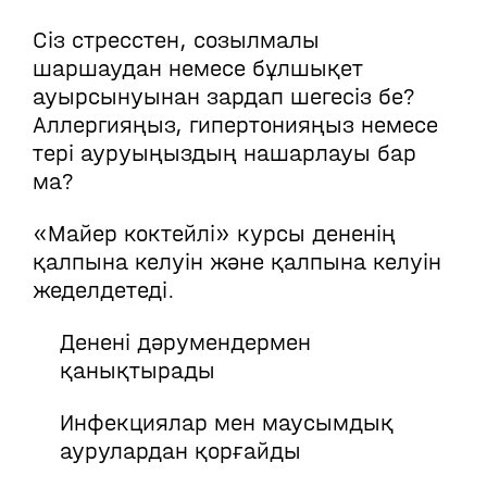
Сіз стресстен, созылмалы
шаршаудан немесе бұлшықет
ауырсынуынан зардап шегесіз бе?
Аллергияңыз, гипертонияңыз немесе
тері ауруыңыздың нашарлауы бар
ма?
«Майер коктейлі» курсы дененің
қалпына келуін және қалпына келуін
жеделдетеді.
Денені дәрумендермен
қанықтырады
Инфекциялар мен маусымдық
аурулардан қорғайды