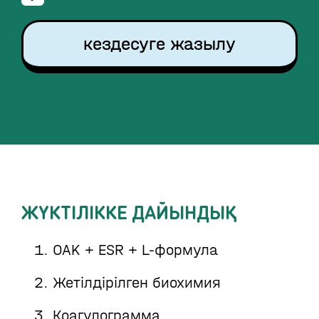
кездесуге жазылу
ЖҮКТІЛІККЕ ДАЙЫНДЫҚ
OAK + ESR + L-формула
Жетілдірілген биохимия
Коагулограмма