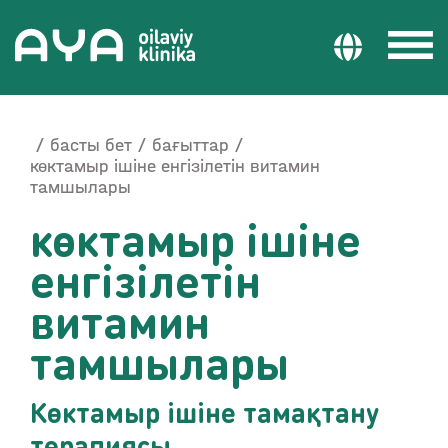
басты бет
бағыттар
көктамыр ішіне енгізілетін витамин
тамшылары
көктамыр ішіне
енгізілетін
витамин
тамшылары
Көктамыр ішіне тамақтану
терапиясы