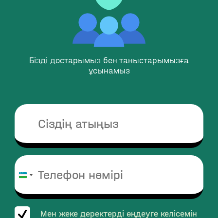
Бізді достарымыз бен таныстарымызға
ұсынамыз
Uzbekistan
+998
Мен жеке деректерді өңдеуге келісемін