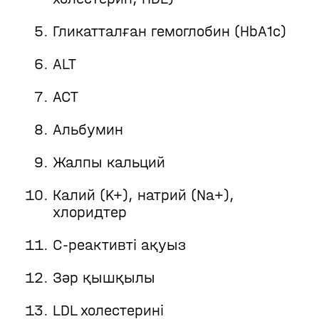
Гликатталған гемоглобин (HbA1c)
ALT
АСТ
Альбумин
Жалпы кальций
Калий (K+), натрий (Na+),
хлоридтер
С-реактивті ақуыз
Зәр қышқылы
LDL холестерині