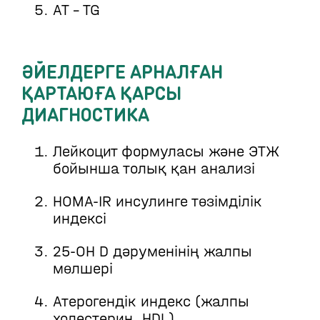
AT – TG
ӘЙЕЛДЕРГЕ АРНАЛҒАН
ҚАРТАЮҒА ҚАРСЫ
ДИАГНОСТИКА
Лейкоцит формуласы және ЭТЖ
бойынша толық қан анализі
HOMA-IR инсулинге төзімділік
индексі
25-OH D дәруменінің жалпы
мөлшері
Атерогендік индекс (жалпы
холестерин, HDL)