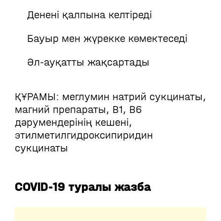
Денені қалпына келтіреді
Бауыр мен жүрекке көмектеседі
Әл-ауқатты жақсартады
ҚҰРАМЫ: меглумин натрий сукцинаты,
магний препараты, В1, В6
дәрумендерінің кешені,
этилметилгидроксипиридин
сукцинаты
COVID-19 туралы жазба