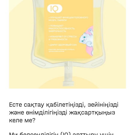
Есте сақтау қабілетіңізді, зейініңізді
және өнімділігіңізді жақсартқыңыз
келе ме?
Ми белсенділігін (IQ) арттыру үшін