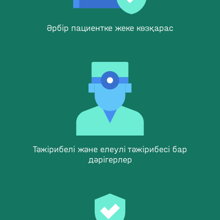
Әрбір пациентке жеке көзқарас
Тәжірибелі және елеулі тәжірибесі бар
дәрігерлер