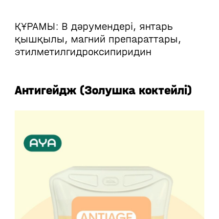
ҚҰРАМЫ: В дәрумендері, янтарь
қышқылы, магний препараттары,
этилметилгидроксипиридин
Антигейдж (Золушка коктейлі)