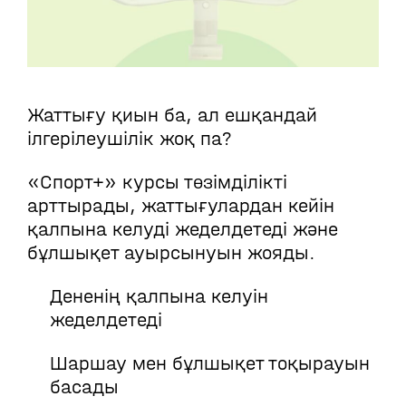
Жаттығу қиын ба, ал ешқандай
ілгерілеушілік жоқ па?
«Спорт+» курсы төзімділікті
арттырады, жаттығулардан кейін
қалпына келуді жеделдетеді және
бұлшықет ауырсынуын жояды.
Дененің қалпына келуін
жеделдетеді
Шаршау мен бұлшықет тоқырауын
басады