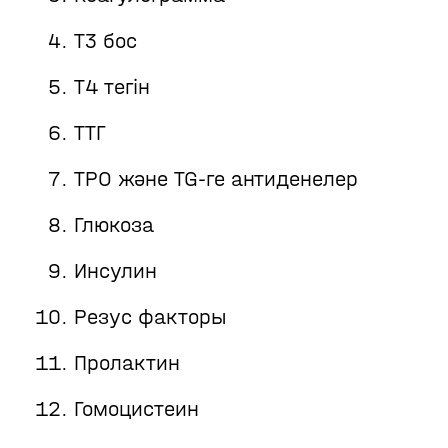
Т3 бос
Т4 тегін
ТТГ
TPO және TG-ге антиденелер
Глюкоза
Инсулин
Резус факторы
Пролактин
Гомоцистеин