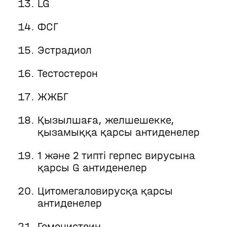
LG
ФСГ
Эстрадиол
Тестостерон
ЖЖБГ
Қызылшаға, желшешекке,
қызамыққа қарсы антиденелер
1 және 2 типті герпес вирусына
қарсы G антиденелер
Цитомегаловирусқа қарсы
антиденелер
Гомоцистеин