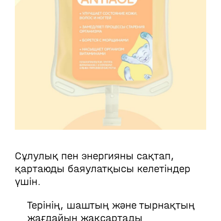
Сұлулық пен энергияны сақтап,
қартаюды баяулатқысы келетіндер
үшін.
Терінің, шаштың және тырнақтың
жағдайын жақсартады