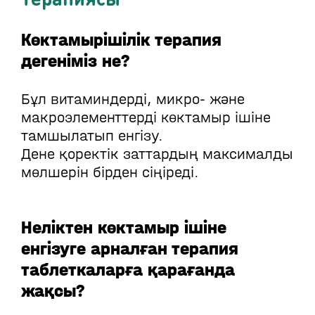
Көктамырішілік терапия
дегеніміз не?
Бұл витаминдерді, микро- және
макроэлементтерді көктамыр ішіне
тамшылатып енгізу.
Дене қоректік заттардың максималды
мөлшерін бірден сіңіреді.
Неліктен көктамыр ішіне
енгізуге арналған терапия
таблеткаларға қарағанда
жақсы?