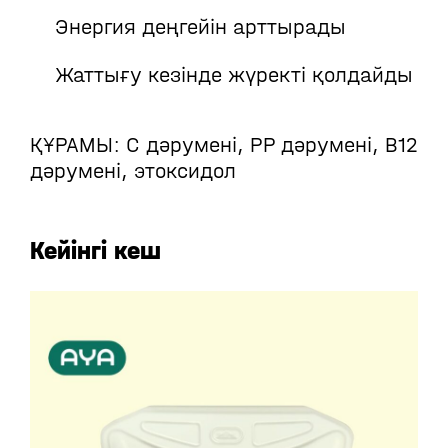
Энергия деңгейін арттырады
Жаттығу кезінде жүректі қолдайды
ҚҰРАМЫ: С дәрумені, РР дәрумені, В12
дәрумені, этоксидол
Кейінгі кеш