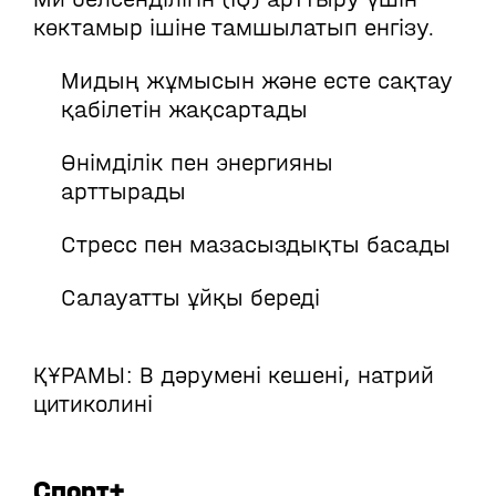
көктамыр ішіне тамшылатып енгізу.
Мидың жұмысын және есте сақтау
қабілетін жақсартады
Өнімділік пен энергияны
арттырады
Стресс пен мазасыздықты басады
Салауатты ұйқы береді
ҚҰРАМЫ: В дәрумені кешені, натрий
цитиколині
Спорт+