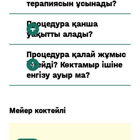
терапиясын ұсынады?
Процедура қанша
уақытты алады?
Процедура қалай жұмыс
істейді? Көктамыр ішіне
енгізу ауыр ма?
Мейер коктейлі