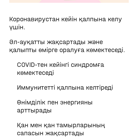
Коронавирустан кейін қалпына келу
үшін.
Әл-ауқатты жақсартады және
қалыпты өмірге оралуға көмектеседі.
COVID-тен кейінгі синдромға
көмектеседі
Иммунитетті қалпына келтіреді
Өнімділік пен энергияны
арттырады
Қан мен қан тамырларының
сапасын жақсартады