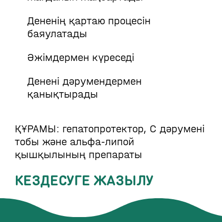
Дененің қартаю процесін
баяулатады
Әжімдермен күреседі
Денені дәрумендермен
қанықтырады
ҚҰРАМЫ: гепатопротектор, С дәрумені
тобы және альфа-липой
қышқылының препараты
КЕЗДЕСУГЕ ЖАЗЫЛУ