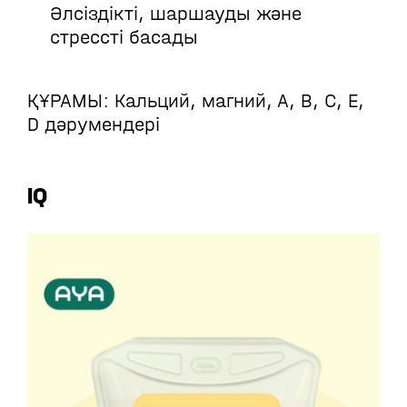
Әлсіздікті, шаршауды және
стрессті басады
ҚҰРАМЫ: Кальций, магний, А, В, С, Е,
D дәрумендері
IQ