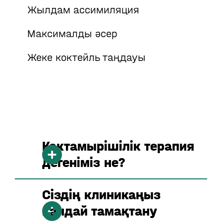
Жылдам ассимиляция
Максималды әсер
Жеке коктейль таңдауы
Көктамырішілік терапия
дегеніміз не?
Сіздің клиникаңыз
қандай тамақтану