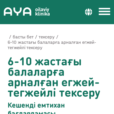
басты бет
тексеру
6-10 жастағы балаларға арналған егжей-
тегжейлі тексеру
6-10 жастағы
балаларға
арналған егжей-
тегжейлі тексеру
Кешенді емтихан
бағдарламасы