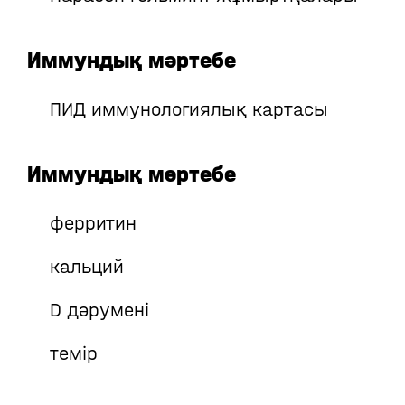
Иммундық мәртебе
ПИД иммунологиялық картасы
Иммундық мәртебе
ферритин
кальций
D дәрумені
темір