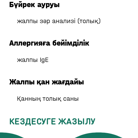
Бүйрек ауруы
жалпы зәр анализі (толық)
Аллергияға бейімділік
жалпы IgE
Жалпы қан жағдайы
Қанның толық саны
КЕЗДЕСУГЕ ЖАЗЫЛУ