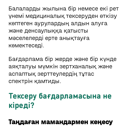
Балаларды жылына бір немесе екі рет
үнемі медициналық тексеруден өткізу
көптеген аурулардың алдын алуға
және денсаулыққа қатысты
мәселелерді ерте анықтауға
көмектеседі.
Бағдарлама бір жерде және бір күнде
аяқталуы мүмкін зертханалық және
аспаптық зерттеулердің тұтас
спектрін қамтиды.
Тексеру бағдарламасына не
кіреді?
Таңдаған мамандармен кеңесу