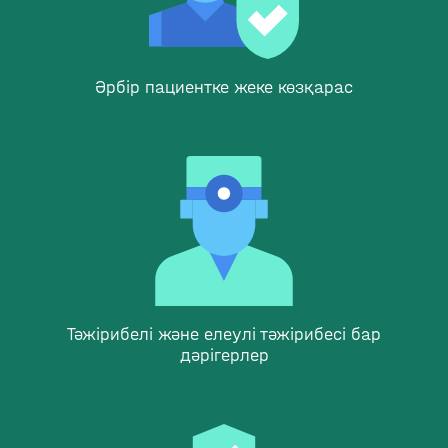
Әрбір пациентке жеке көзқарас
Тәжірибелі және елеулі тәжірибесі бар
дәрігерлер