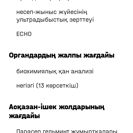
несеп-жыныс жүйесінің
ультрадыбыстық зерттеуі
ECHO
Органдардың жалпы жағдайы
биохимиялық қан анализі
негізгі (13 көрсеткіш)
Асқазан-ішек жолдарының
жағдайы
Парасеп гельминт жұмыртқалары