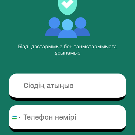
Бізді достарымыз бен таныстарымызға
ұсынамыз
Uzbekistan
+998