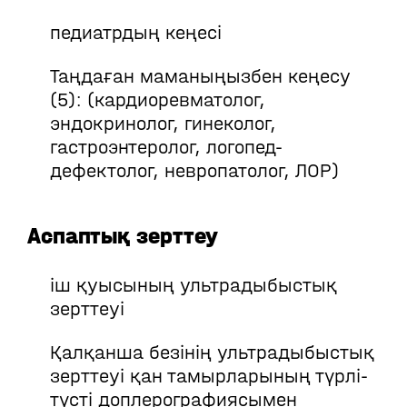
педиатрдың кеңесі
Таңдаған маманыңызбен кеңесу
(5): (кардиоревматолог,
эндокринолог, гинеколог,
гастроэнтеролог, логопед-
дефектолог, невропатолог, ЛОР)
Аспаптық зерттеу
іш қуысының ультрадыбыстық
зерттеуі
Қалқанша безінің ультрадыбыстық
зерттеуі қан тамырларының түрлі-
түсті доплерографиясымен