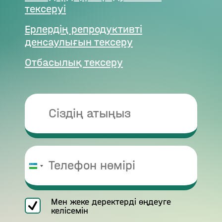
тексеруі
Ерлердің репродуктивті
денсаулығын тексеру
Отбасылық тексеру
Uzbekistan
+998
Мен жеке деректерді өңдеуге
келісемін