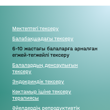
Мектептегі тексеру
Балабақшадағы тексеру
6-10 жастағы балаларға арналған
егжей-тегжейлі тексеру
Балалардың денсаулығын
тексеру
Эндокриндік тексеру
Көктамыр ішіне тексеру
терапиясы
Әйелдердің репродуктивтік