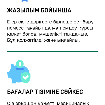
ЖАЗЫЛЫМ БОЙЫНША
Егер сізге дәрігерге бірнеше рет бару
немесе тағайындалған емдеу курсы
қажет болса, мүшелікті таңдаңыз.
Бұл қолжетімді және ыңғайлы.
БАҒАЛАР ТІЗІМІНЕ СӘЙКЕС
Сіз әрқашан қажетті медициналық