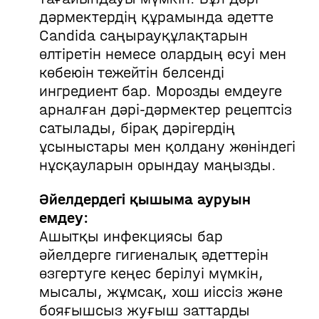
дәрмектердің құрамында әдетте
Candida саңырауқұлақтарын
өлтіретін немесе олардың өсуі мен
көбеюін тежейтін белсенді
ингредиент бар. Морозды емдеуге
арналған дәрі-дәрмектер рецептсіз
сатылады, бірақ дәрігердің
ұсыныстары мен қолдану жөніндегі
нұсқауларын орындау маңызды.
Әйелдердегі қышыма ауруын
емдеу:
Ашытқы инфекциясы бар
әйелдерге гигиеналық әдеттерін
өзгертуге кеңес берілуі мүмкін,
мысалы, жұмсақ, хош иіссіз және
бояғышсыз жуғыш заттарды