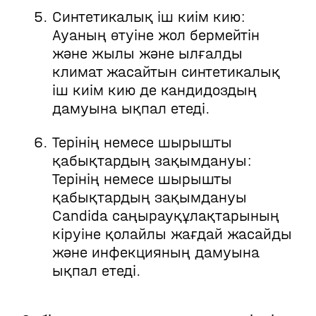
Синтетикалық іш киім кию:
Ауаның өтуіне жол бермейтін
және жылы және ылғалды
климат жасайтын синтетикалық
іш киім кию де кандидоздың
дамуына ықпал етеді.
Терінің немесе шырышты
қабықтардың зақымдануы:
Терінің немесе шырышты
қабықтардың зақымдануы
Candida саңырауқұлақтарының
кіруіне қолайлы жағдай жасайды
және инфекцияның дамуына
ықпал етеді.