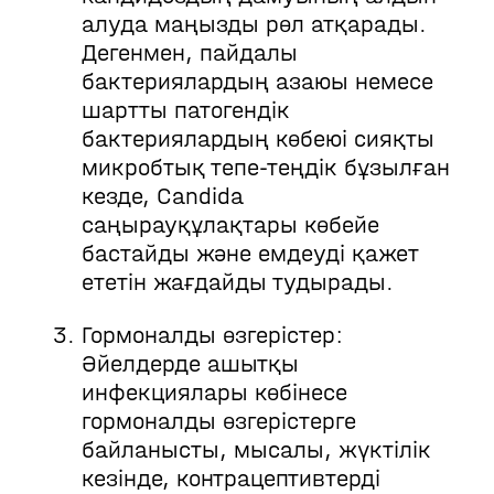
алуда маңызды рөл атқарады.
Дегенмен, пайдалы
бактериялардың азаюы немесе
шартты патогендік
бактериялардың көбеюі сияқты
микробтық тепе-теңдік бұзылған
кезде, Candida
саңырауқұлақтары көбейе
бастайды және емдеуді қажет
ететін жағдайды тудырады.
Гормоналды өзгерістер:
Әйелдерде ашытқы
инфекциялары көбінесе
гормоналды өзгерістерге
байланысты, мысалы, жүктілік
кезінде, контрацептивтерді