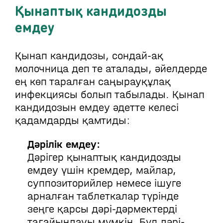
Қынаптық кандидозды
емдеу
Қынап кандидозы, сондай-ақ
молочница деп те аталады, әйелдерде
ең көп таралған саңырауқұлақ
инфекциясы болып табылады. Қынап
кандидозын емдеу әдетте келесі
қадамдарды қамтиды:
Дәрілік емдеу:
Дәрігер қынаптық кандидозды
емдеу үшін кремдер, майлар,
суппозиторийлер немесе ішуге
арналған таблеткалар түрінде
зеңге қарсы дәрі-дәрмектерді
тағайындауы мүмкін. Бұл дәрі-