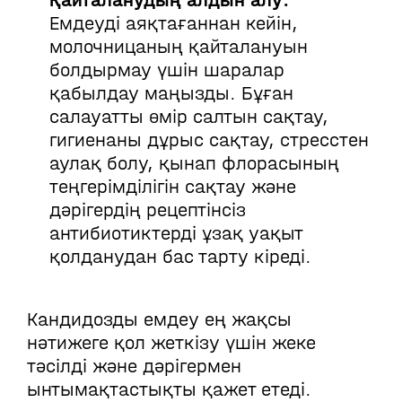
Қайталанудың алдын алу:
Емдеуді аяқтағаннан кейін,
молочницаның қайталануын
болдырмау үшін шаралар
қабылдау маңызды. Бұған
салауатты өмір салтын сақтау,
гигиенаны дұрыс сақтау, стресстен
аулақ болу, қынап флорасының
теңгерімділігін сақтау және
дәрігердің рецептінсіз
антибиотиктерді ұзақ уақыт
қолданудан бас тарту кіреді.
Кандидозды емдеу ең жақсы
нәтижеге қол жеткізу үшін жеке
тәсілді және дәрігермен
ынтымақтастықты қажет етеді.