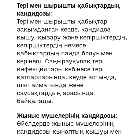
Тері мен шырышты қабықтардың
кандидозы:
Тері мен шырышты қабықтар
зақымданған кезде, кандидоз
қышу, қызару және көпіршіктердің,
көпіршіктердің немесе
қабықтардың пайда болуымен
көрінеді. Саңырауқұлақ тері
инфекциялары көбінесе тері
қатпарларында, кеуде астында,
шап аймағында және
саусақтардың арасында
байқалады.
Жыныс мүшелерінің кандидозы:
Әйелдерде жыныс мүшелерінің
кандидозы қынаптың қышуы мен