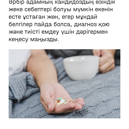
Әрбір адамның кандидоздың өзіндік
жеке себептері болуы мүмкін екенін
есте ұстаған жөн, егер мұндай
белгілер пайда болса, диагноз қою
және тиісті емдеу үшін дәрігермен
кеңесу маңызды.