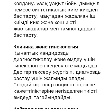
қолдану, ұзақ уақыт бойы дымқыл
немесе синтетикалық киім киюден
бас тарту, мақтадан жасалған іш
киімді кию және хош иісті
жастықшалар мен тампондардан
бас тарту.
Клиника және гинекология:
Қынаптық кандидозды
диагностикалау және емдеу үшін
гинекологпен кеңесу өте маңызды.
Дәрігер тексеру жүргізіп, диагнозды
растау үшін жағынды алады.
Сондай-ақ, олар пациенттің жеке
қажеттіліктеріне негізделген тиісті
емдеуді тағайындайды.