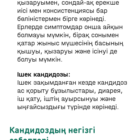
қызаруымен, сондай-ақ ерекше
иісі мен консистенциясы бар
бөліністермен бірге көрінеді.
Ерлерде симптомдар онша айқын
болмауы мүмкін, бірақ сонымен
қатар жыныс мүшесінің басының
қышуы, қызаруы және ісінуі де
болуы мүмкін.
Ішек кандидозы:
Ішек зақымданған кезде кандидоз
ас қорыту бұзылыстары, диарея,
іш қату, іштің ауырсынуы және
ыңғайсыздығы түрінде көрінеді.
Кандидоздың негізгі