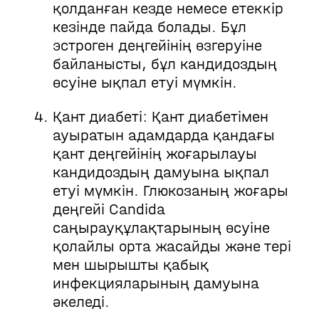
қолданған кезде немесе етеккір
кезінде пайда болады. Бұл
эстроген деңгейінің өзгеруіне
байланысты, бұл кандидоздың
өсуіне ықпал етуі мүмкін.
Қант диабеті: Қант диабетімен
ауыратын адамдарда қандағы
қант деңгейінің жоғарылауы
кандидоздың дамуына ықпал
етуі мүмкін. Глюкозаның жоғары
деңгейі Candida
саңырауқұлақтарының өсуіне
қолайлы орта жасайды және тері
мен шырышты қабық
инфекцияларының дамуына
әкеледі.