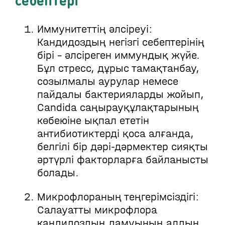
себептері
Иммунитеттің әлсіреуі:
Кандидоздың негізгі себептерінің
бірі - әлсіреген иммундық жүйе.
Бұл стресс, дұрыс тамақтанбау,
созылмалы аурулар немесе
пайдалы бактерияларды жойып,
Candida саңырауқұлақтарының
көбеюіне ықпал ететін
антибиотиктерді қоса алғанда,
белгілі бір дәрі-дәрмектер сияқты
әртүрлі факторларға байланысты
болады.
Микрофлораның теңгерімсіздігі:
Салауатты микрофлора
кандидоздың дамуының алдын