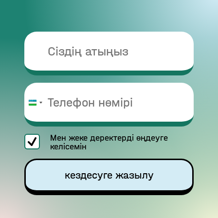
Uzbekistan
+998
Мен жеке деректерді өңдеуге
келісемін
кездесуге жазылу