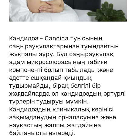
Кандидоз - Candida туысының
саңырауқұлақтарынан туындайтын
жұқпалы ауру. Бұл саңырауқұлақ
адам микрофлорасының табиғи
компоненті болып табылады және
әдетте ешқандай қиындық
тудырмайды, бірақ белгілі бір
жағдайларда ол кандидоздың әртүрлі
түрлерін тудыруы мүмкін.
Кандидоздың клиникалық көрінісі
зақымданудың орналасуына және
науқастың жалпы жағдайына
байланысты өзгереді.