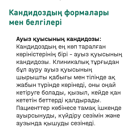
Кандидоздың формалары
мен белгілері
Ауыз қуысының кандидозы:
Кандидоздың ең көп таралған
көріністерінің бірі - ауыз қуысының
кандидозы. Клиникалық тұрғыдан
бұл ауру ауыз қуысының
шырышты қабығы мен тілінде ақ
жабын түрінде көрінеді, оны оңай
кетіруге болады, қызыл, кейде қан
кететін беттерді қалдырады.
Пациенттер көбінесе тамақ ішкенде
ауырсынуды, күйдіру сезімін және
аузында қышуды сезінеді.