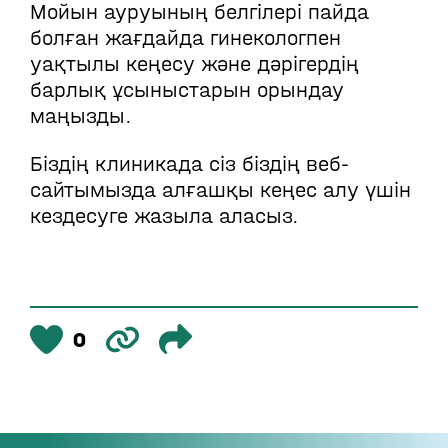
Мойын ауруының белгілері пайда
болған жағдайда гинекологпен
уақтылы кеңесу және дәрігердің
барлық ұсыныстарын орындау
маңызды.
Біздің клиникада сіз біздің веб-
сайтымызда алғашқы кеңес алу үшін
кездесуге жазыла аласыз.
0