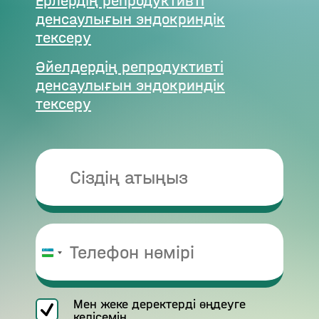
Ерлердің репродуктивті
денсаулығын эндокриндік
тексеру
Әйелдердің репродуктивті
денсаулығын эндокриндік
тексеру
Uzbekistan
+998
Мен жеке деректерді өңдеуге
келісемін