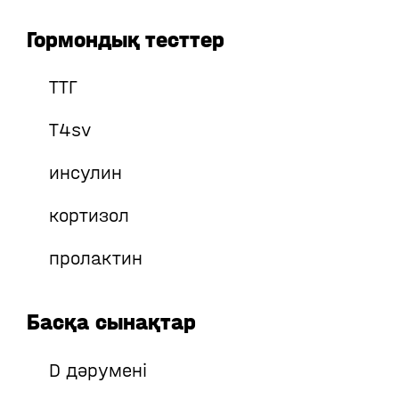
Гормондық тесттер
ТТГ
T4sv
инсулин
кортизол
пролактин
Басқа сынақтар
D дәрумені