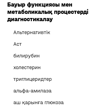
Бауыр функциясы мен
метаболикалық процестерді
диагностикалау
Альтернативтік
Аст
билирубин
холестерин
триглицеридтер
альфа-амилаза
аш қарынға глюкоза