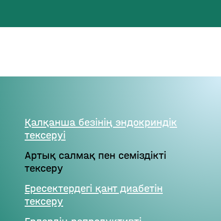
Қалқанша безінің эндокриндік
тексеруі
Артық салмақ пен семіздікті
тексеру
Ересектердегі қант диабетін
тексеру