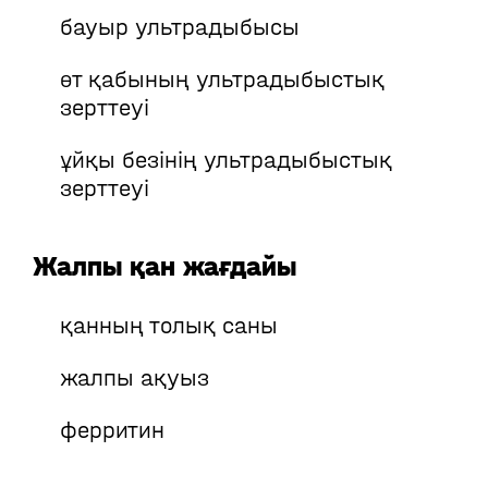
бауыр ультрадыбысы
өт қабының ультрадыбыстық
зерттеуі
ұйқы безінің ультрадыбыстық
зерттеуі
Жалпы қан жағдайы
қанның толық саны
жалпы ақуыз
ферритин