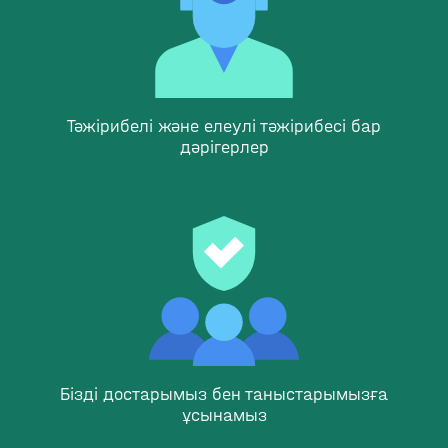
Тәжірибелі және елеулі тәжірибесі бар
дәрігерлер
Бізді достарымыз бен таныстарымызға
ұсынамыз