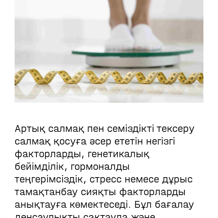
Артық салмақ пен семіздікті тексеру
салмақ қосуға әсер ететін негізгі
факторларды, генетикалық
бейімділік, гормоналды
теңгерімсіздік, стресс немесе дұрыс
тамақтанбау сияқты факторларды
анықтауға көмектеседі. Бұл бағалау
денсаулықты сақтауда және