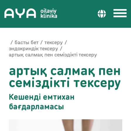
басты бет
тексеру
эндокриндік тексеру
артық салмақ пен семіздікті тексеру
артық салмақ пен
семіздікті тексеру
Кешенді емтихан
бағдарламасы