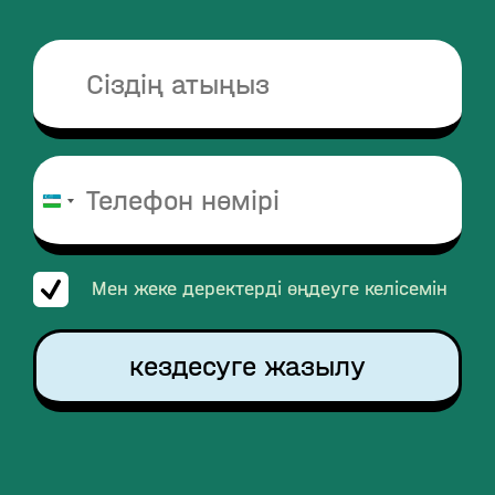
Uzbekistan
+998
Мен жеке деректерді өңдеуге келісемін
кездесуге жазылу