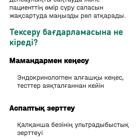
пациенттің өмір сүру сапасын
жақсартуда маңызды рөл атқарады.
Тексеру бағдарламасына не
кіреді?
Мамандармен кеңесу
Эндокринологпен алғашқы кеңес,
тесттер аяқталғаннан кейін
Аспаптық зерттеу
Қалқанша безінің ультрадыбыстық
зерттеуі