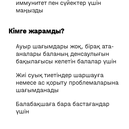
иммунитет пен сүйектер үшін
маңызды
Кімге жарамды?
Ауыр шағымдары жоқ, бірақ ата-
аналары баланың денсаулығын
бақылағысы келетін балалар үшін
Жиі суық тиетіндер шаршауға
немесе ас қорыту проблемаларына
шағымданады
Балабақшаға бара бастағандар
үшін