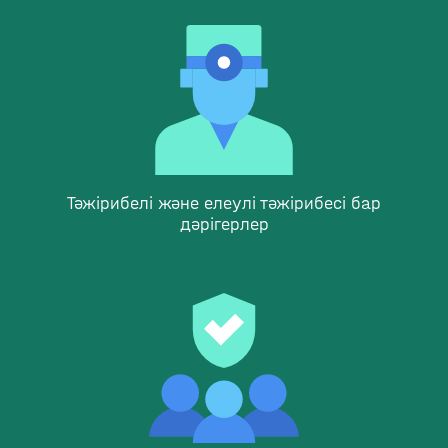
Тәжірибелі және елеулі тәжірибесі бар
дәрігерлер