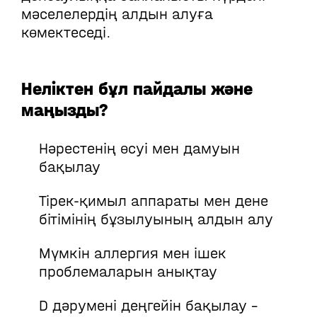
мәселелердің алдын алуға
көмектеседі.
Неліктен бұл пайдалы және
маңызды?
Нәрестенің өсуі мен дамуын
бақылау
Тірек-қимыл аппараты мен дене
бітімінің бұзылуының алдын алу
Мүмкін аллергия мен ішек
проблемаларын анықтау
D дәрумені деңгейін бақылау –