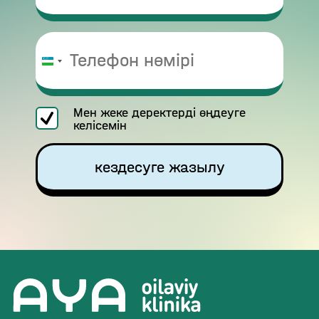
Uzbekistan
+998
Мен жеке деректерді өңдеуге
келісемін
кездесуге жазылу