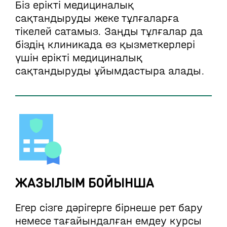
Біз ерікті медициналық
сақтандыруды жеке тұлғаларға
тікелей сатамыз. Заңды тұлғалар да
біздің клиникада өз қызметкерлері
үшін ерікті медициналық
сақтандыруды ұйымдастыра алады.
ЖАЗЫЛЫМ БОЙЫНША
Егер сізге дәрігерге бірнеше рет бару
немесе тағайындалған емдеу курсы