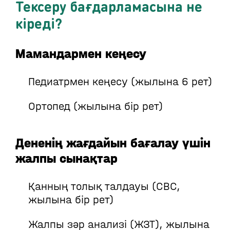
Тексеру бағдарламасына не
кіреді?
Мамандармен кеңесу
Педиатрмен кеңесу (жылына 6 рет)
Ортопед (жылына бір рет)
Дененің жағдайын бағалау үшін
жалпы сынақтар
Қанның толық талдауы (CBC,
жылына бір рет)
Жалпы зәр анализі (ЖЗТ), жылына