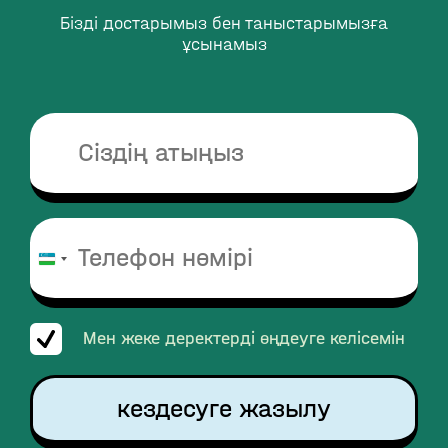
Бізді достарымыз бен таныстарымызға
ұсынамыз
Uzbekistan
+998
Мен жеке деректерді өңдеуге келісемін
кездесуге жазылу