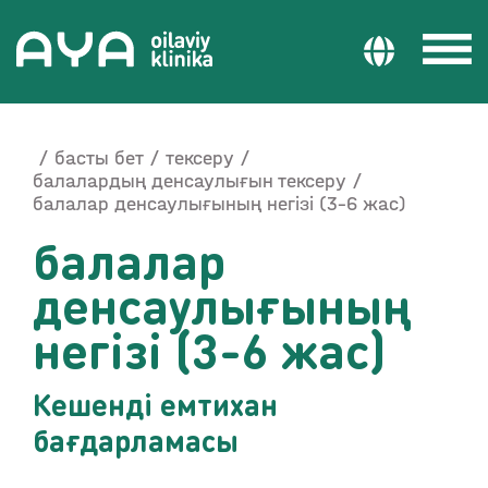
басты бет
тексеру
балалардың денсаулығын тексеру
балалар денсаулығының негізі (3-6 жас)
балалар
денсаулығының
негізі (3-6 жас)
Кешенді емтихан
бағдарламасы