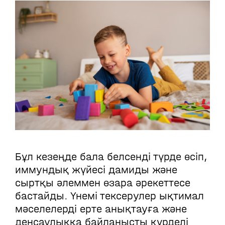
Бұл кезеңде бала белсенді түрде өсіп,
иммундық жүйесі дамиды және
сыртқы әлеммен өзара әрекеттесе
бастайды. Үнемі тексерулер ықтимал
мәселелерді ерте анықтауға және
денсаулыққа байланысты күрделі