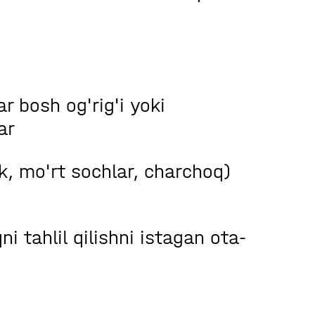
r bosh og'rig'i yoki
ar
k, mo'rt sochlar, charchoq)
 tahlil qilishni istagan ota-