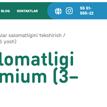
55 51-
BLOG
KONTAKTLAR
555-22
lar salomatligini tekshirish
6 yosh)
lomatligi
mium (3–