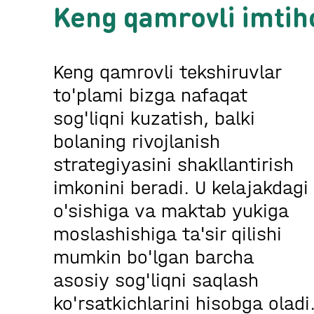
Keng qamrovli imtih
Keng qamrovli tekshiruvlar
to'plami bizga nafaqat
sog'liqni kuzatish, balki
bolaning rivojlanish
strategiyasini shakllantirish
imkonini beradi. U kelajakdagi
o'sishiga va maktab yukiga
moslashishiga ta'sir qilishi
mumkin bo'lgan barcha
asosiy sog'liqni saqlash
ko'rsatkichlarini hisobga oladi