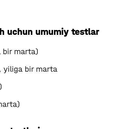
sh uchun umumiy testlar
a bir marta)
 yiliga bir marta
)
marta)