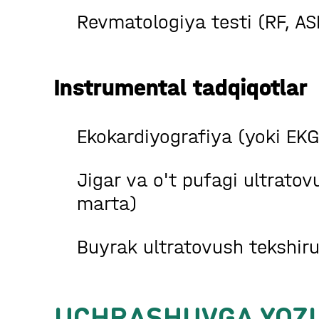
Revmatologiya testi (RF, ASL
Instrumental tadqiqotlar
Ekokardiyografiya (yoki EKG,
Jigar va o't pufagi ultratovu
marta)
Buyrak ultratovush tekshiruv
UCHRASHUVGA YOZI