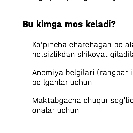
Bu kimga mos keladi?
Ko'pincha charchagan bolala
holsizlikdan shikoyat qiladil
Anemiya belgilari (rangparli
bo'lganlar uchun
Maktabgacha chuqur sog'liqni
onalar uchun