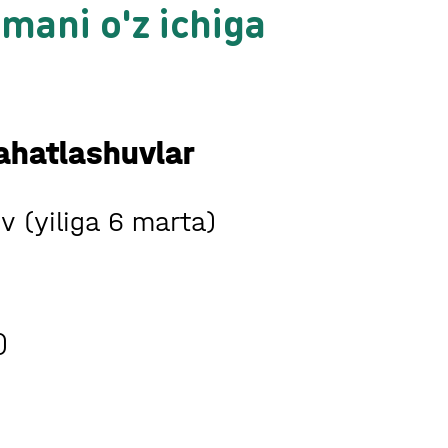
mani o'z ichiga
ahatlashuvlar
v (yiliga 6 marta)
)