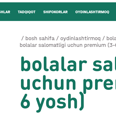
SHLAR
TADQIQOT
SHIFOKORLAR
OYDINLASHTIRMOQ
bosh sahifa
oydinlashtirmoq
bola
bolalar salomatligi uchun premium (3–
bolalar sa
uchun pre
6 yosh)