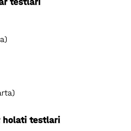
r testlari
ta)
arta)
holati testlari