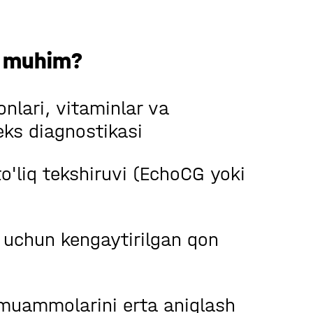
a muhim?
onlari, vitaminlar va
ks diagnostikasi
o'liq tekshiruvi (EchoCG yoki
 uchun kengaytirilgan qon
 muammolarini erta aniqlash