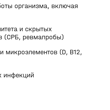
боты организма, включая
итета и скрытых
в (СРБ, ревмапробы)
и микроэлементов (D, B12,
х инфекций