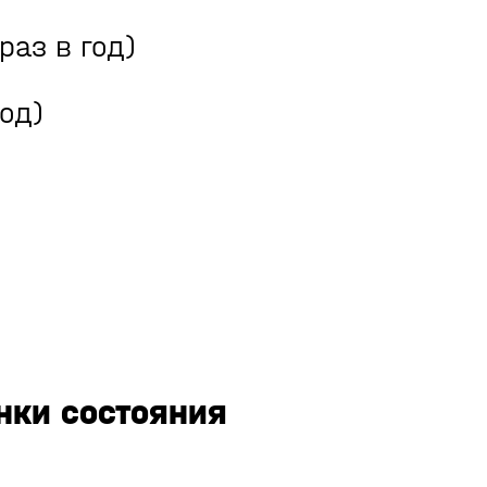
раз в год)
год)
нки состояния