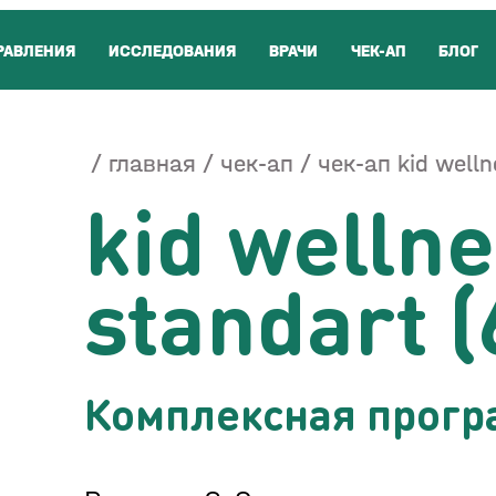
РАВЛЕНИЯ
ИССЛЕДОВАНИЯ
ВРАЧИ
ЧЕК-АП
БЛОГ
главная
чек-ап
чек-ап kid welln
kid welln
standart (
Комплексная прогр